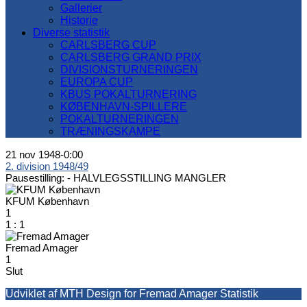
Gallerier
Historie
Diverse statistik
CARLSBERG CUP
CARLSBERG GRAND PRIX
DIVISIONSTURNERINGEN
EUROPA CUP
KBUS POKALTURNERING
KØBENHAVN-SPILLERE
POKALTURNERINGEN
TRÆNINGSKAMPE
21 nov 1948
-
0:00
2. division 1948/49
Pausestilling: -
HALVLEGSSTILLING MANGLER
KFUM København
1
1
:
1
Fremad Amager
1
Slut
Udviklet af MTH Design for Fremad Amager Statistik