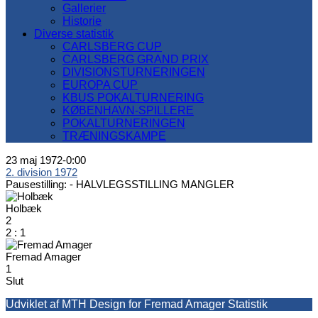
Gallerier
Historie
Diverse statistik
CARLSBERG CUP
CARLSBERG GRAND PRIX
DIVISIONSTURNERINGEN
EUROPA CUP
KBUS POKALTURNERING
KØBENHAVN-SPILLERE
POKALTURNERINGEN
TRÆNINGSKAMPE
23 maj 1972
-
0:00
2. division 1972
Pausestilling: -
HALVLEGSSTILLING MANGLER
Holbæk
2
2
:
1
Fremad Amager
1
Slut
Udviklet af MTH Design for Fremad Amager Statistik