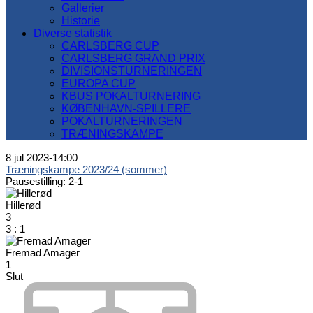
Gallerier
Historie
Diverse statistik
CARLSBERG CUP
CARLSBERG GRAND PRIX
DIVISIONSTURNERINGEN
EUROPA CUP
KBUS POKALTURNERING
KØBENHAVN-SPILLERE
POKALTURNERINGEN
TRÆNINGSKAMPE
8 jul 2023
-
14:00
Træningskampe 2023/24 (sommer)
Pausestilling: 2-1
Hillerød
3
3
:
1
Fremad Amager
1
Slut