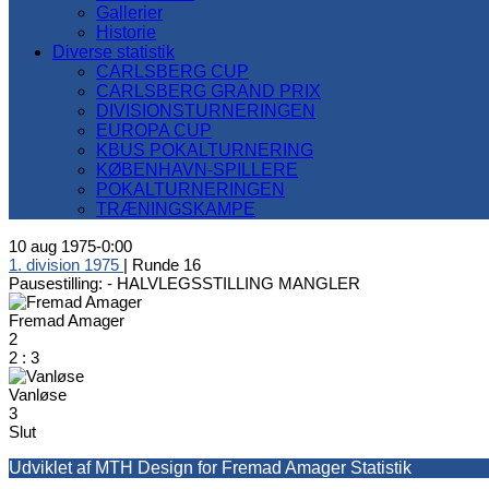
Gallerier
Historie
Diverse statistik
CARLSBERG CUP
CARLSBERG GRAND PRIX
DIVISIONSTURNERINGEN
EUROPA CUP
KBUS POKALTURNERING
KØBENHAVN-SPILLERE
POKALTURNERINGEN
TRÆNINGSKAMPE
10 aug 1975
-
0:00
1. division 1975
| Runde 16
Pausestilling: -
HALVLEGSSTILLING MANGLER
Fremad Amager
2
2
:
3
Vanløse
3
Slut
Udviklet af MTH Design for Fremad Amager Statistik