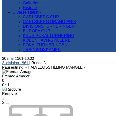
Gallerier
Historie
Diverse statistik
CARLSBERG CUP
CARLSBERG GRAND PRIX
DIVISIONSTURNERINGEN
EUROPA CUP
KBUS POKALTURNERING
KØBENHAVN-SPILLERE
POKALTURNERINGEN
TRÆNINGSKAMPE
30 mar 1961
-
10:00
3. division 1961
| Runde 3
Pausestilling: -
HALVLEGSSTILLING MANGLER
Fremad Amager
0
0
:
1
Rødovre
1
Slut