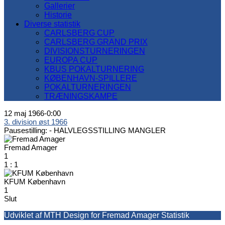
Gallerier
Historie
Diverse statistik
CARLSBERG CUP
CARLSBERG GRAND PRIX
DIVISIONSTURNERINGEN
EUROPA CUP
KBUS POKALTURNERING
KØBENHAVN-SPILLERE
POKALTURNERINGEN
TRÆNINGSKAMPE
12 maj 1966
-
0:00
3. division øst 1966
Pausestilling: -
HALVLEGSSTILLING MANGLER
Fremad Amager
1
1
:
1
KFUM København
1
Slut
Udviklet af MTH Design for Fremad Amager Statistik