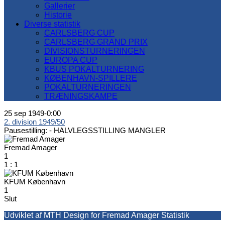
Gallerier
Historie
Diverse statistik
CARLSBERG CUP
CARLSBERG GRAND PRIX
DIVISIONSTURNERINGEN
EUROPA CUP
KBUS POKALTURNERING
KØBENHAVN-SPILLERE
POKALTURNERINGEN
TRÆNINGSKAMPE
25 sep 1949
-
0:00
2. division 1949/50
Pausestilling: -
HALVLEGSSTILLING MANGLER
Fremad Amager
1
1
:
1
KFUM København
1
Slut
Udviklet af MTH Design for Fremad Amager Statistik