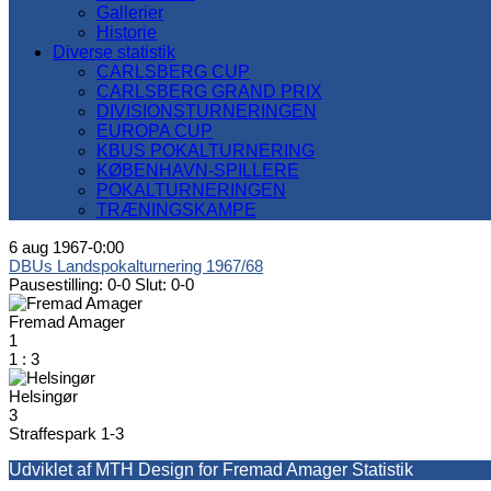
Gallerier
Historie
Diverse statistik
CARLSBERG CUP
CARLSBERG GRAND PRIX
DIVISIONSTURNERINGEN
EUROPA CUP
KBUS POKALTURNERING
KØBENHAVN-SPILLERE
POKALTURNERINGEN
TRÆNINGSKAMPE
6 aug 1967
-
0:00
DBUs Landspokalturnering 1967/68
Pausestilling: 0-0
Slut: 0-0
Fremad Amager
1
1
:
3
Helsingør
3
Straffespark 1-3
Udviklet af MTH Design for Fremad Amager Statistik