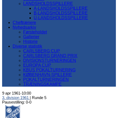
LANDSHOLDSSPILLERE
A-LANDSHOLDSSPILLERE
B-LANDSHOLDSSPILLERE
U-LANDSHOLDSSPILLERE
Cheftrænere
Nyhedsarkiv
Førsteholdet
Gallerier
Historie
Diverse statistik
CARLSBERG CUP
CARLSBERG GRAND PRIX
DIVISIONSTURNERINGEN
EUROPA CUP
KBUS POKALTURNERING
KØBENHAVN-SPILLERE
POKALTURNERINGEN
TRÆNINGSKAMPE
9 apr 1961
-
10:00
3. division 1961
| Runde 5
Pausestilling: 0-0