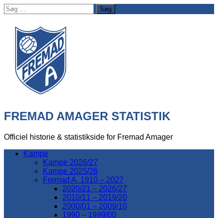
Søg
efter:
FREMAD AMAGER STATISTIK
Officiel historie & statistikside for Fremad Amager
Kampe
Kampe 2026/27
Kampe 2025/26
Fremad A. 1910 – 2027
2020/21 – 2026/27
2010/11 – 2019/20
2000/01 – 2009/10
1990 – 1999/00