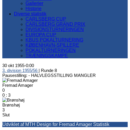
Gallerier
Historie
Diverse statistik
CARLSBERG CUP
CARLSBERG GRAND PRIX
DIVISIONSTURNERINGEN
EUROPA CUP
KBUS POKALTURNERING
KØBENHAVN-SPILLERE
POKALTURNERINGEN
TRÆNINGSKAMPE
30 okt 1955
-
0:00
3. division 1955/56
| Runde 8
Pausestilling: -
HALVLEGSSTILLING MANGLER
Fremad Amager
0
0
:
3
Brønshøj
3
Slut
Udviklet af MTH Design for Fremad Amager Statistik