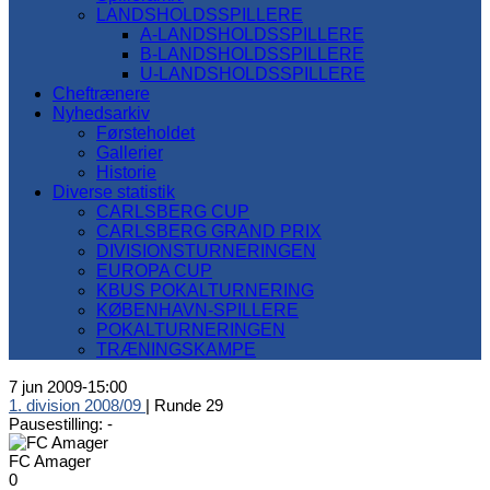
LANDSHOLDSSPILLERE
A-LANDSHOLDSSPILLERE
B-LANDSHOLDSSPILLERE
U-LANDSHOLDSSPILLERE
Cheftrænere
Nyhedsarkiv
Førsteholdet
Gallerier
Historie
Diverse statistik
CARLSBERG CUP
CARLSBERG GRAND PRIX
DIVISIONSTURNERINGEN
EUROPA CUP
KBUS POKALTURNERING
KØBENHAVN-SPILLERE
POKALTURNERINGEN
TRÆNINGSKAMPE
7 jun 2009
-
15:00
1. division 2008/09
| Runde 29
Pausestilling: -
FC Amager
0