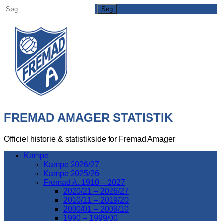
Søg
efter:
FREMAD AMAGER STATISTIK
Officiel historie & statistikside for Fremad Amager
Kampe
Kampe 2026/27
Kampe 2025/26
Fremad A. 1910 – 2027
2020/21 – 2026/27
2010/11 – 2019/20
2000/01 – 2009/10
1990 – 1999/00