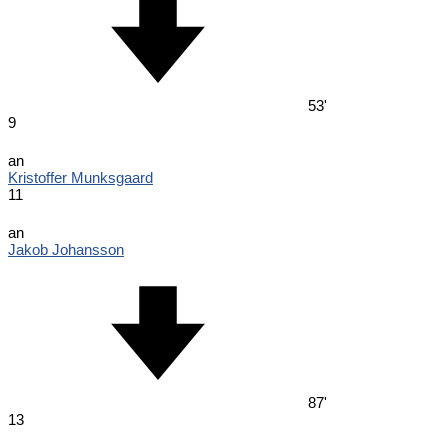
53'
9
an
Kristoffer Munksgaard
11
an
Jakob Johansson
87'
13