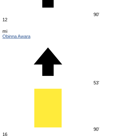
90'
12
mi
Obinna Awara
53'
90'
16