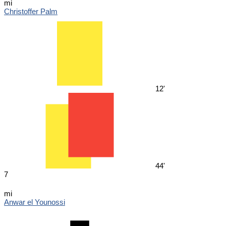
mi
Christoffer Palm
12'
44'
7
mi
Anwar el Younossi