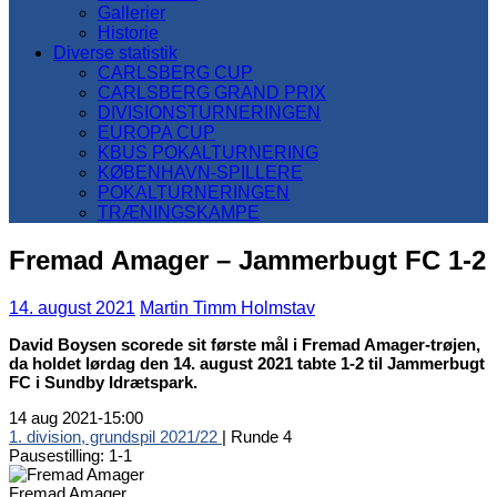
Gallerier
Historie
Diverse statistik
CARLSBERG CUP
CARLSBERG GRAND PRIX
DIVISIONSTURNERINGEN
EUROPA CUP
KBUS POKALTURNERING
KØBENHAVN-SPILLERE
POKALTURNERINGEN
TRÆNINGSKAMPE
Fremad Amager – Jammerbugt FC 1-2
14. august 2021
Martin Timm Holmstav
David Boysen scorede sit første mål i Fremad Amager-trøjen,
da holdet lørdag den 14. august 2021 tabte 1-2 til Jammerbugt
FC i Sundby Idrætspark.
14 aug 2021
-
15:00
1. division, grundspil 2021/22
| Runde 4
Pausestilling: 1-1
Fremad Amager