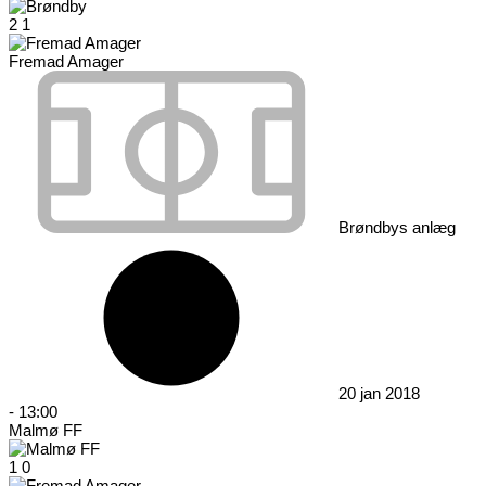
2
1
Fremad Amager
Brøndbys anlæg
20 jan 2018
-
13:00
Malmø FF
1
0