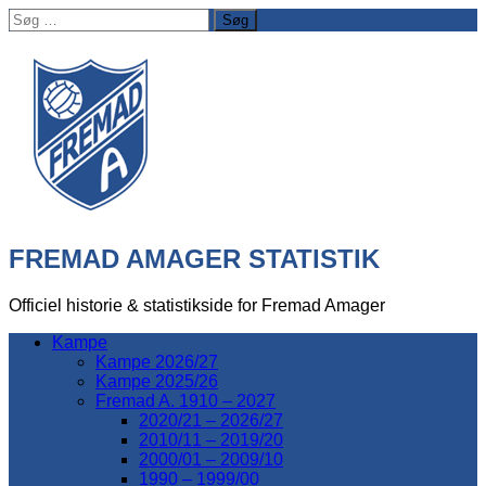
Søg
efter:
FREMAD AMAGER STATISTIK
Officiel historie & statistikside for Fremad Amager
Kampe
Kampe 2026/27
Kampe 2025/26
Fremad A. 1910 – 2027
2020/21 – 2026/27
2010/11 – 2019/20
2000/01 – 2009/10
1990 – 1999/00