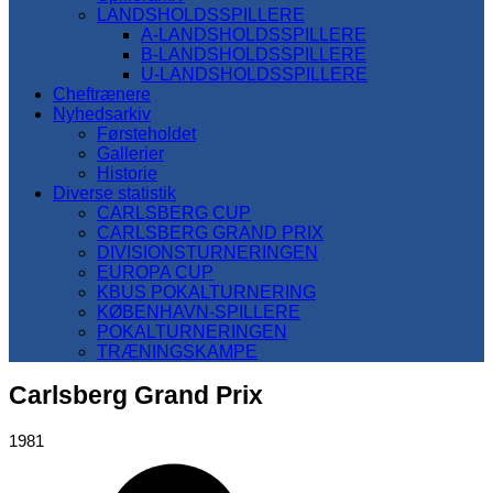
LANDSHOLDSSPILLERE
A-LANDSHOLDSSPILLERE
B-LANDSHOLDSSPILLERE
U-LANDSHOLDSSPILLERE
Cheftrænere
Nyhedsarkiv
Førsteholdet
Gallerier
Historie
Diverse statistik
CARLSBERG CUP
CARLSBERG GRAND PRIX
DIVISIONSTURNERINGEN
EUROPA CUP
KBUS POKALTURNERING
KØBENHAVN-SPILLERE
POKALTURNERINGEN
TRÆNINGSKAMPE
Carlsberg Grand Prix
1981