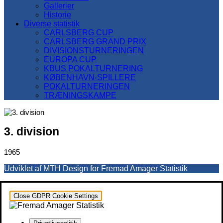
Gallerier
Historie
Diverse statistik
CARLSBERG CUP
CARLSBERG GRAND PRIX
DIVISIONSTURNERINGEN
EUROPA CUP
KBUS POKALTURNERING
KØBENHAVN-SPILLERE
POKALTURNERINGEN
TRÆNINGSKAMPE
3. division
1965
Udviklet af MTH Design for Fremad Amager Statistik
Close GDPR Cookie Settings