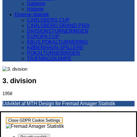
Gallerier
Historie
Diverse statistik
CARLSBERG CUP
CARLSBERG GRAND PRIX
DIVISIONSTURNERINGEN
EUROPA CUP
KBUS POKALTURNERING
KØBENHAVN-SPILLERE
POKALTURNERINGEN
TRÆNINGSKAMPE
3. division
1958
Udviklet af MTH Design for Fremad Amager Statistik
Close GDPR Cookie Settings