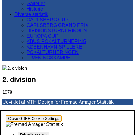
Gallerier
Historie
Diverse statistik
CARLSBERG CUP
CARLSBERG GRAND PRIX
DIVISIONSTURNERINGEN
EUROPA CUP
KBUS POKALTURNERING
KØBENHAVN-SPILLERE
POKALTURNERINGEN
TRÆNINGSKAMPE
2. division
1978
Udviklet af MTH Design for Fremad Amager Statistik
Close GDPR Cookie Settings