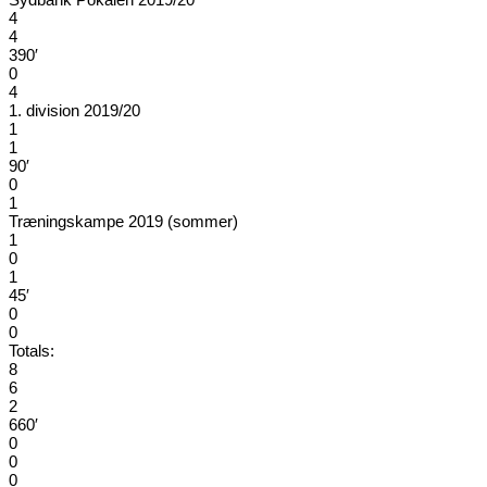
4
4
390′
0
4
1. division 2019/20
1
1
90′
0
1
Træningskampe 2019 (sommer)
1
0
1
45′
0
0
Totals:
8
6
2
660′
0
0
0