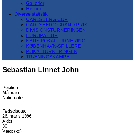
Gallerier
Historie
Diverse statistik
CARLSBERG CUP
CARLSBERG GRAND PRIX
DIVISIONSTURNERINGEN
EUROPA CUP
KBUS POKALTURNERING
KØBENHAVN-SPILLERE
POKALTURNERINGEN
TRÆNINGSKAMPE
Sebastian Linnet John
Position
Målmand
Nationalitet
Fødselsdato
26. marts 1996
Alder
30
Vægt (kg)