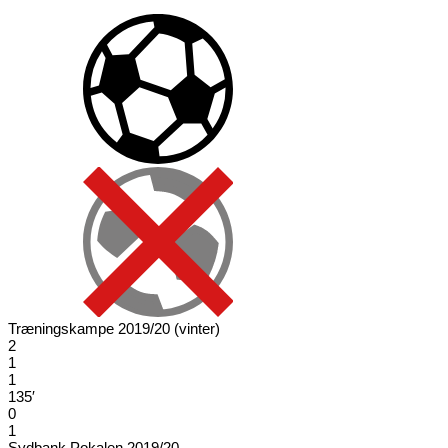
Træningskampe 2019/20 (vinter)
2
1
1
135′
0
1
Sydbank Pokalen 2019/20