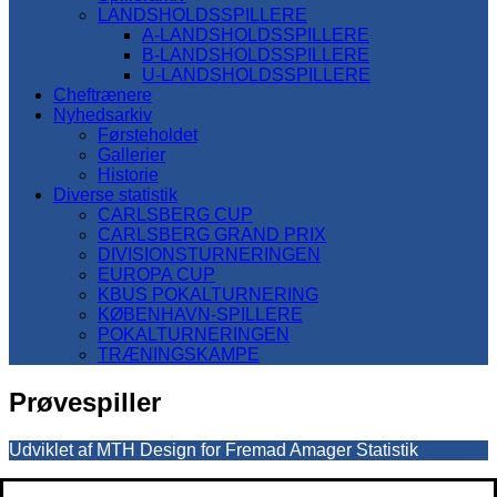
LANDSHOLDSSPILLERE
A-LANDSHOLDSSPILLERE
B-LANDSHOLDSSPILLERE
U-LANDSHOLDSSPILLERE
Cheftrænere
Nyhedsarkiv
Førsteholdet
Gallerier
Historie
Diverse statistik
CARLSBERG CUP
CARLSBERG GRAND PRIX
DIVISIONSTURNERINGEN
EUROPA CUP
KBUS POKALTURNERING
KØBENHAVN-SPILLERE
POKALTURNERINGEN
TRÆNINGSKAMPE
Prøvespiller
Udviklet af MTH Design for Fremad Amager Statistik