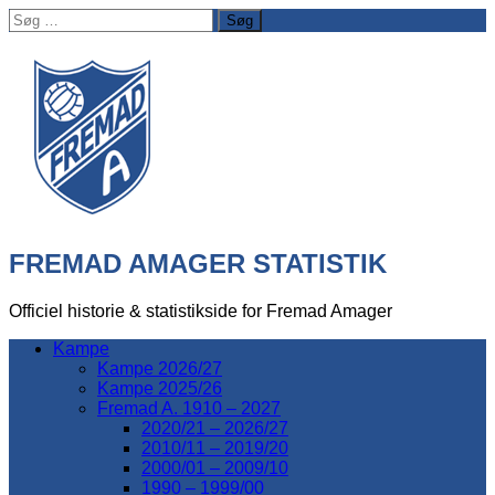
Søg
efter:
FREMAD AMAGER STATISTIK
Officiel historie & statistikside for Fremad Amager
Kampe
Kampe 2026/27
Kampe 2025/26
Fremad A. 1910 – 2027
2020/21 – 2026/27
2010/11 – 2019/20
2000/01 – 2009/10
1990 – 1999/00