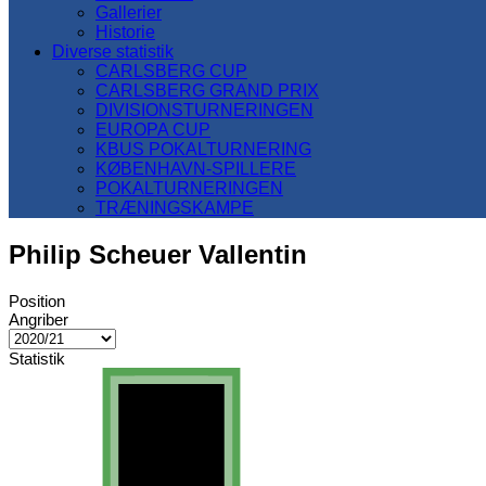
Gallerier
Historie
Diverse statistik
CARLSBERG CUP
CARLSBERG GRAND PRIX
DIVISIONSTURNERINGEN
EUROPA CUP
KBUS POKALTURNERING
KØBENHAVN-SPILLERE
POKALTURNERINGEN
TRÆNINGSKAMPE
Philip Scheuer Vallentin
Position
Angriber
Statistik