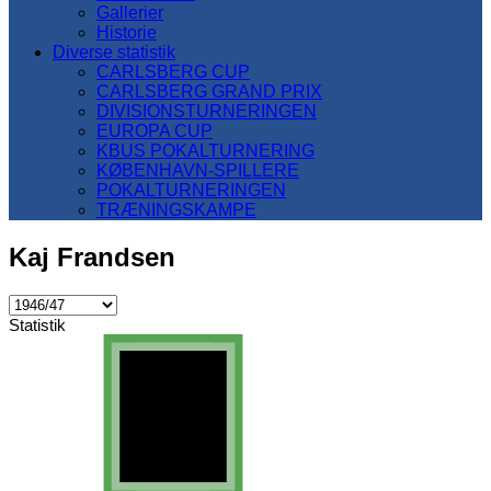
Gallerier
Historie
Diverse statistik
CARLSBERG CUP
CARLSBERG GRAND PRIX
DIVISIONSTURNERINGEN
EUROPA CUP
KBUS POKALTURNERING
KØBENHAVN-SPILLERE
POKALTURNERINGEN
TRÆNINGSKAMPE
Kaj Frandsen
Statistik