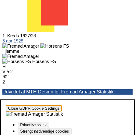
1. Kreds 1927/28
5 apr 1928
Hjemme
Horsens FS
H
V
5:2
90`
2
Udviklet af MTH Design for Fremad Amager Statistik
Close GDPR Cookie Settings
Privatlivspolitik
Strengt nødvendige cookies