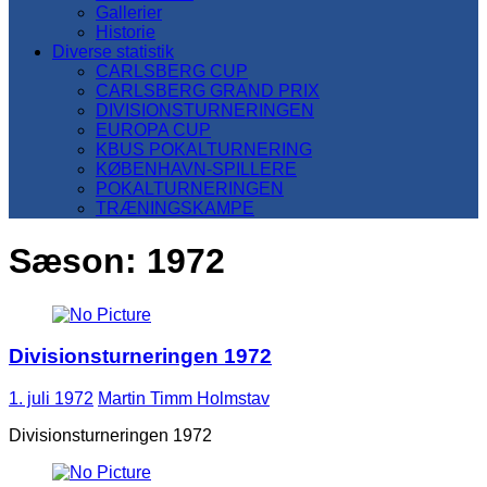
Gallerier
Historie
Diverse statistik
CARLSBERG CUP
CARLSBERG GRAND PRIX
DIVISIONSTURNERINGEN
EUROPA CUP
KBUS POKALTURNERING
KØBENHAVN-SPILLERE
POKALTURNERINGEN
TRÆNINGSKAMPE
Sæson:
1972
Divisionsturneringen 1972
1. juli 1972
Martin Timm Holmstav
Divisionsturneringen 1972