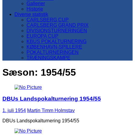
Gallerier
Historie
Diverse statistik
CARLSBERG CUP
CARLSBERG GRAND PRIX
DIVISIONSTURNERINGEN
EUROPA CUP
KBUS POKALTURNERING
KØBENHAVN-SPILLERE
POKALTURNERINGEN
TRÆNINGSKAMPE
Sæson:
1954/55
DBUs Landspokalturnering 1954/55
1. juli 1954
Martin Timm Holmstav
DBUs Landspokalturnering 1954/55