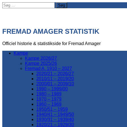
Søg
efter:
FREMAD AMAGER STATISTIK
Officiel historie & statistikside for Fremad Amager
Kampe
Kampe 2026/27
Kampe 2025/26
Fremad A. 1910 – 2027
2020/21 – 2026/27
2010/11 – 2019/20
2000/01 – 2009/10
1990 – 1999/00
1980 – 1989
1970 – 1979
1960 – 1969
1950/51 – 1959
1940/41 – 1949/50
1930/31 – 1939/40
1920/21 – 1929/30