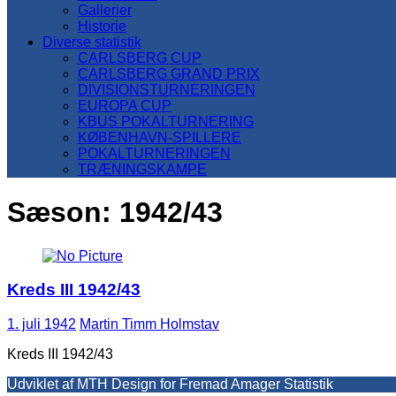
Gallerier
Historie
Diverse statistik
CARLSBERG CUP
CARLSBERG GRAND PRIX
DIVISIONSTURNERINGEN
EUROPA CUP
KBUS POKALTURNERING
KØBENHAVN-SPILLERE
POKALTURNERINGEN
TRÆNINGSKAMPE
Sæson:
1942/43
Kreds III 1942/43
1. juli 1942
Martin Timm Holmstav
Kreds III 1942/43
Udviklet af MTH Design for Fremad Amager Statistik