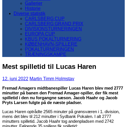
Gallerier
Historie
Diverse statistik
CARLSBERG CUP
CARLSBERG GRAND PRIX
DIVISIONSTURNERINGEN
EUROPA CUP
KBUS POKALTURNERING
KØBENHAVN-SPILLERE
POKALTURNERINGEN
TRÆNINGSKAMPE
Mest spilletid til Lucas Haren
12. juni 2022
Martin Timm Holmstav
Fremad Amagers midtbanespiller Lucas Haren blev med 2777
minutter på banen den Fremad Amager-spiller, der fik mest
spilletid i den nu forgangne sæson. Jacob Haahr og Jacob
Pryts Larsen fulgte på de næste pladser.
Lucas Haren optrådte 2565 minuter på grønsværen i 1. division,
mens det blev til 212 minutter i Sydbank Pokalen. I alt 2777
minutters spilletid. Jacob Haahr tog andenpladsen med 2742
minutter. Følgende 35 spillere fik spilletid: