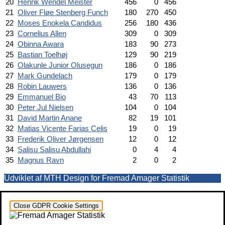
20
Henrik Wendel Meister
456
0
456
21
Oliver Fløe Stenberg Funch
180
270
450
22
Moses Enokela Candidus
256
180
436
23
Cornelius Allen
309
0
309
24
Obinna Awara
183
90
273
25
Bastian Toelhøj
129
90
219
26
Olakunle Junior Olusegun
186
0
186
27
Mark Gundelach
179
0
179
28
Robin Lauwers
136
0
136
29
Emmanuel Bio
43
70
113
30
Peter Jul Nielsen
104
0
104
31
David Martin Anane
82
19
101
32
Matias Vicente Farias Celis
19
0
19
33
Frederik Oliver Jørgensen
12
0
12
34
Salisu Salisu Abdullahi
0
4
4
35
Magnus Ravn
2
0
2
Udviklet af MTH Design for Fremad Amager Statistik
Close GDPR Cookie Settings