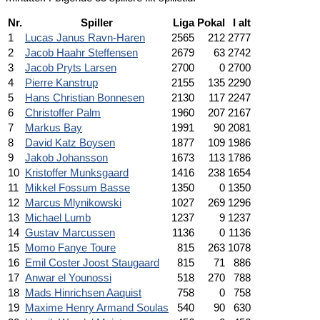
Nr.
Spiller
Liga
Pokal
I alt
1
Lucas Janus Ravn-Haren
2565
212
2777
2
Jacob Haahr Steffensen
2679
63
2742
3
Jacob Pryts Larsen
2700
0
2700
4
Pierre Kanstrup
2155
135
2290
5
Hans Christian Bonnesen
2130
117
2247
6
Christoffer Palm
1960
207
2167
7
Markus Bay
1991
90
2081
8
David Katz Boysen
1877
109
1986
9
Jakob Johansson
1673
113
1786
10
Kristoffer Munksgaard
1416
238
1654
11
Mikkel Fossum Basse
1350
0
1350
12
Marcus Mlynikowski
1027
269
1296
13
Michael Lumb
1237
9
1237
14
Gustav Marcussen
1136
0
1136
15
Momo Fanye Toure
815
263
1078
16
Emil Coster Joost Staugaard
815
71
886
17
Anwar el Younossi
518
270
788
18
Mads Hinrichsen Aaquist
758
0
758
19
Maxime Henry Armand Soulas
540
90
630