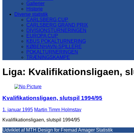
Gallerier
Historie
Diverse statistik
CARLSBERG CUP
CARLSBERG GRAND PRIX
DIVISIONSTURNERINGEN
EUROPA CUP
KBUS POKALTURNERING
KØBENHAVN-SPILLERE
POKALTURNERINGEN
TRÆNINGSKAMPE
Liga:
Kvalifikationsligaen, sl
Kvalifikationsligaen, slutspil 1994/95
1. januar 1995
Martin Timm Holmstav
Kvalifikationsligaen, slutspil 1994/95
Udviklet af MTH Design for Fremad Amager Statistik