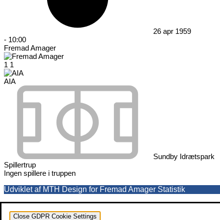
26 apr 1959
-
10:00
Fremad Amager
1
1
AIA
Sundby Idrætspark
Spillertrup
Ingen spillere i truppen
Udviklet af MTH Design for Fremad Amager Statistik
Close GDPR Cookie Settings