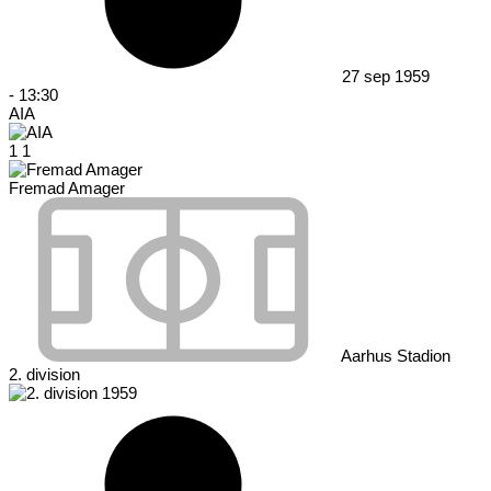
27 sep 1959
-
13:30
AIA
1
1
Fremad Amager
Aarhus Stadion
2. division