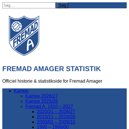
Søg
efter:
FREMAD AMAGER STATISTIK
Officiel historie & statistikside for Fremad Amager
Kampe
Kampe 2026/27
Kampe 2025/26
Fremad A. 1910 – 2027
2020/21 – 2026/27
2010/11 – 2019/20
2000/01 – 2009/10
1990 – 1999/00