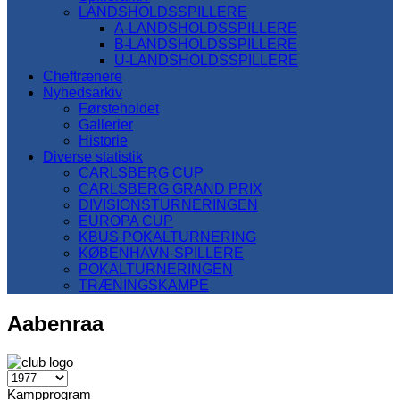
LANDSHOLDSSPILLERE
A-LANDSHOLDSSPILLERE
B-LANDSHOLDSSPILLERE
U-LANDSHOLDSSPILLERE
Cheftrænere
Nyhedsarkiv
Førsteholdet
Gallerier
Historie
Diverse statistik
CARLSBERG CUP
CARLSBERG GRAND PRIX
DIVISIONSTURNERINGEN
EUROPA CUP
KBUS POKALTURNERING
KØBENHAVN-SPILLERE
POKALTURNERINGEN
TRÆNINGSKAMPE
Aabenraa
Kampprogram