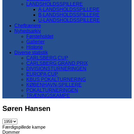
LANDSHOLDSSPILLERE
A-LANDSHOLDSSPILLERE
B-LANDSHOLDSSPILLERE
U-LANDSHOLDSSPILLERE
Cheftrænere
Nyhedsarkiv
Førsteholdet
Gallerier
Historie
Diverse statistik
CARLSBERG CUP
CARLSBERG GRAND PRIX
DIVISIONSTURNERINGEN
EUROPA CUP
KBUS POKALTURNERING
KØBENHAVN-SPILLERE
POKALTURNERINGEN
TRÆNINGSKAMPE
Søren Hansen
Færdigspillede kampe
Dommer