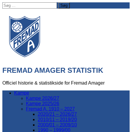
Søg
efter:
FREMAD AMAGER STATISTIK
Officiel historie & statistikside for Fremad Amager
Kampe
Kampe 2026/27
Kampe 2025/26
Fremad A. 1910 – 2027
2020/21 – 2026/27
2010/11 – 2019/20
2000/01 – 2009/10
1990 – 1999/00