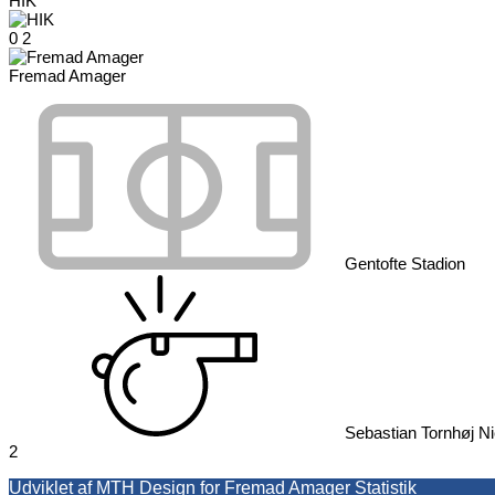
HIK
0
2
Fremad Amager
Gentofte Stadion
Sebastian Tornhøj Ni
2
Udviklet af MTH Design for Fremad Amager Statistik