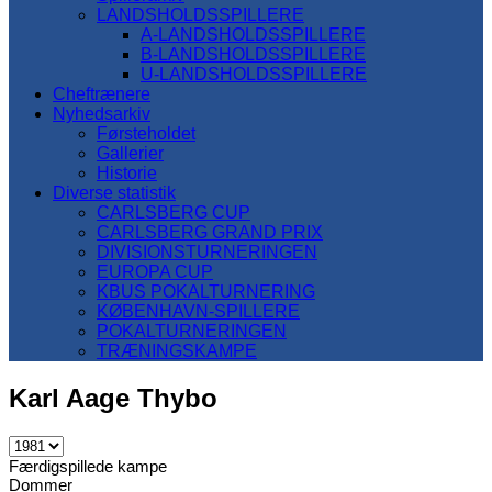
LANDSHOLDSSPILLERE
A-LANDSHOLDSSPILLERE
B-LANDSHOLDSSPILLERE
U-LANDSHOLDSSPILLERE
Cheftrænere
Nyhedsarkiv
Førsteholdet
Gallerier
Historie
Diverse statistik
CARLSBERG CUP
CARLSBERG GRAND PRIX
DIVISIONSTURNERINGEN
EUROPA CUP
KBUS POKALTURNERING
KØBENHAVN-SPILLERE
POKALTURNERINGEN
TRÆNINGSKAMPE
Karl Aage Thybo
Færdigspillede kampe
Dommer