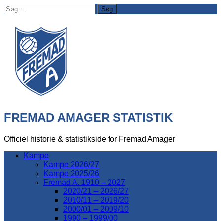
Søg
efter:
FREMAD AMAGER STATISTIK
Officiel historie & statistikside for Fremad Amager
Kampe
Kampe 2026/27
Kampe 2025/26
Fremad A. 1910 – 2027
2020/21 – 2026/27
2010/11 – 2019/20
2000/01 – 2009/10
1990 – 1999/00