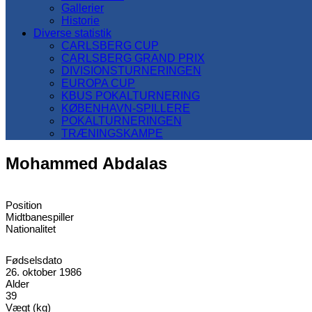
Gallerier
Historie
Diverse statistik
CARLSBERG CUP
CARLSBERG GRAND PRIX
DIVISIONSTURNERINGEN
EUROPA CUP
KBUS POKALTURNERING
KØBENHAVN-SPILLERE
POKALTURNERINGEN
TRÆNINGSKAMPE
Mohammed Abdalas
Position
Midtbanespiller
Nationalitet
Fødselsdato
26. oktober 1986
Alder
39
Vægt (kg)