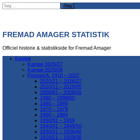
Søg
efter:
FREMAD AMAGER STATISTIK
Officiel historie & statistikside for Fremad Amager
Kampe
Kampe 2026/27
Kampe 2025/26
Fremad A. 1910 – 2027
2020/21 – 2026/27
2010/11 – 2019/20
2000/01 – 2009/10
1990 – 1999/00
1980 – 1989
1970 – 1979
1960 – 1969
1950/51 – 1959
1940/41 – 1949/50
1930/31 – 1939/40
1920/21 – 1929/30