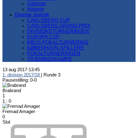
Gallerier
Historie
Diverse statistik
CARLSBERG CUP
CARLSBERG GRAND PRIX
DIVISIONSTURNERINGEN
EUROPA CUP
KBUS POKALTURNERING
KØBENHAVN-SPILLERE
POKALTURNERINGEN
TRÆNINGSKAMPE
13 aug 2017
-
13:45
1. division 2017/18
| Runde 3
Pausestilling: 0-0
Brabrand
1
1
:
0
Fremad Amager
0
Slut