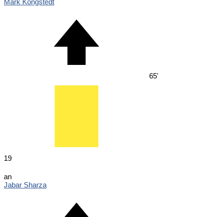
Mark Kongstedt
65'
19
an
Jabar Sharza