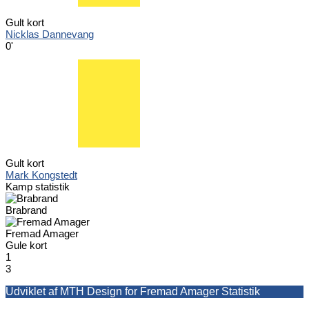
Gult kort
Nicklas Dannevang
0'
Gult kort
Mark Kongstedt
Kamp statistik
Brabrand
Fremad Amager
Gule kort
1
3
Udviklet af MTH Design for Fremad Amager Statistik