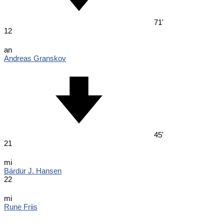
71'
12
an
Andreas Granskov
45'
21
mi
Bárdur J. Hansen
22
mi
Rune Friis