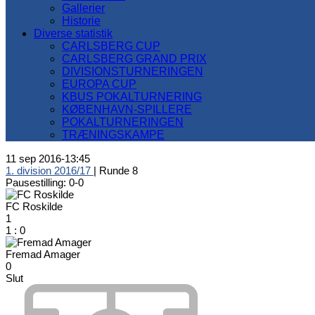
Gallerier
Historie
Diverse statistik
CARLSBERG CUP
CARLSBERG GRAND PRIX
DIVISIONSTURNERINGEN
EUROPA CUP
KBUS POKALTURNERING
KØBENHAVN-SPILLERE
POKALTURNERINGEN
TRÆNINGSKAMPE
11 sep 2016
-
13:45
1. division 2016/17
| Runde 8
Pausestilling: 0-0
FC Roskilde
1
1
:
0
Fremad Amager
0
Slut