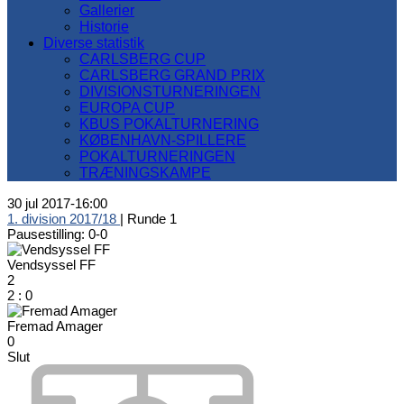
Gallerier
Historie
Diverse statistik
CARLSBERG CUP
CARLSBERG GRAND PRIX
DIVISIONSTURNERINGEN
EUROPA CUP
KBUS POKALTURNERING
KØBENHAVN-SPILLERE
POKALTURNERINGEN
TRÆNINGSKAMPE
30 jul 2017
-
16:00
1. division 2017/18
| Runde 1
Pausestilling: 0-0
Vendsyssel FF
2
2
:
0
Fremad Amager
0
Slut