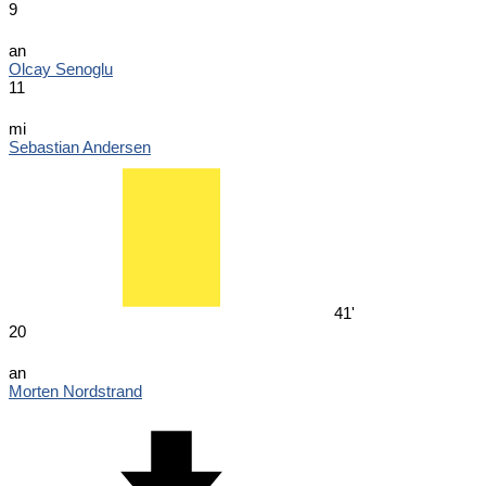
9
an
Olcay Senoglu
11
mi
Sebastian Andersen
41'
20
an
Morten Nordstrand