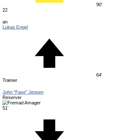
90'
22
an
Lukas Engel
64'
Træner
John “Faxe” Jensen
Reserver
51'