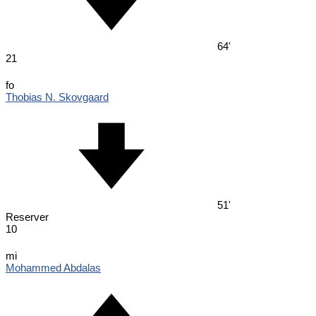
64'
21
fo
Thobias N. Skovgaard
51'
Reserver
10
mi
Mohammed Abdalas