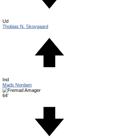
Ud
Thobias N. Skovgaard
Ind
Mads Nordam
64'