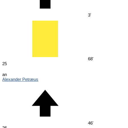
3'
68'
25
an
Alexander Petræus
46'
26