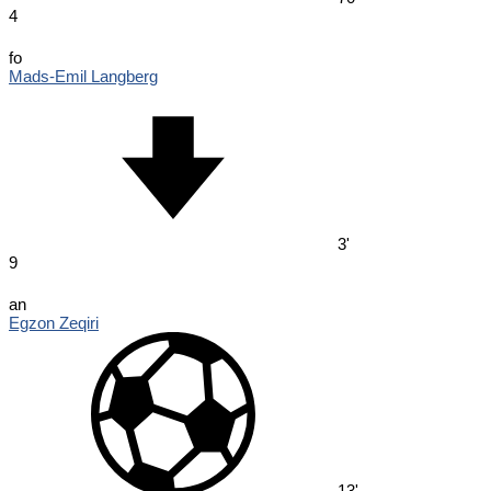
4
fo
Mads-Emil Langberg
3'
9
an
Egzon Zeqiri
13'