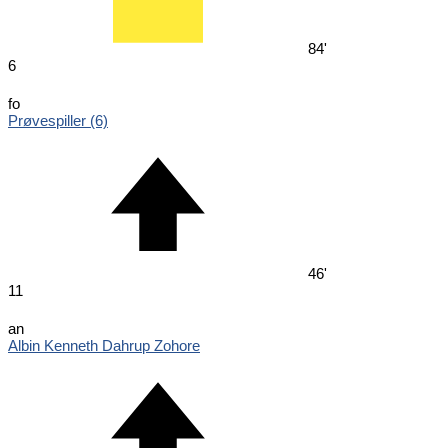
84'
6
fo
Prøvespiller (6)
46'
11
an
Albin Kenneth Dahrup Zohore