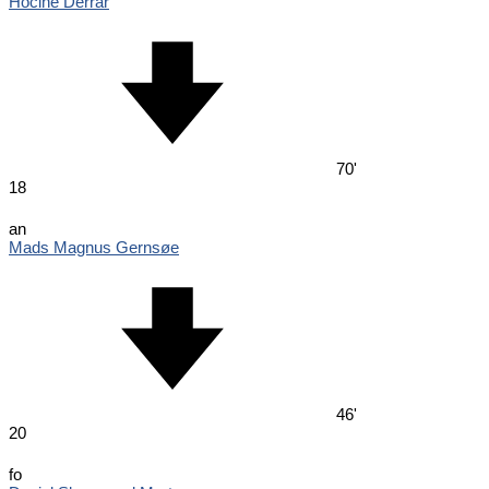
Hocine Derrar
70'
18
an
Mads Magnus Gernsøe
46'
20
fo