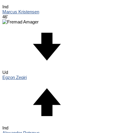
Ind
Marcus Kristensen
46'
Ud
Egzon Zeqiri
Ind
Alexander Petræus