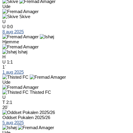
Ude
Skive
U
U
0:0
8 aug 2025
Hjemme
Ishøj
H
U
1:1
1`
1 aug 2025
Ude
Thisted FC
U
T
2:1
20`
Oddset Pokalen 2025/26
5 aug 2025
Ude