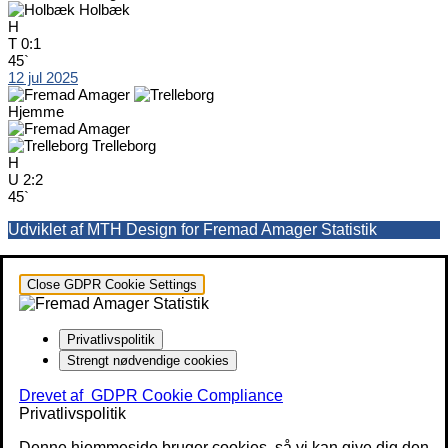
Holbæk
H
T
0:1
45`
12 jul 2025
Hjemme
Trelleborg
H
U
2:2
45`
Udviklet af MTH Design for Fremad Amager Statistik
Close GDPR Cookie Settings
Privatlivspolitik
Strengt nødvendige cookies
Drevet af
GDPR Cookie Compliance
Privatlivspolitik
Denne hjemmeside bruger cookies, så vi kan give dig den