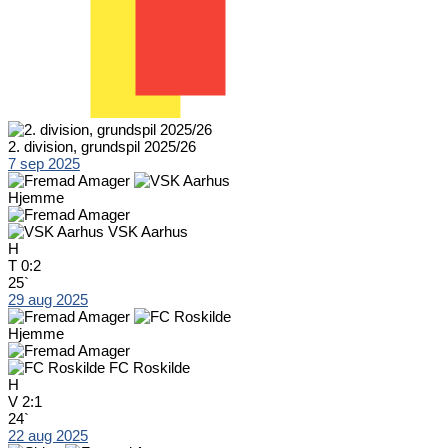
2. division, grundspil 2025/26
7 sep 2025
Hjemme
VSK Aarhus
H
T
0:2
25`
29 aug 2025
Hjemme
FC Roskilde
H
V
2:1
24`
22 aug 2025