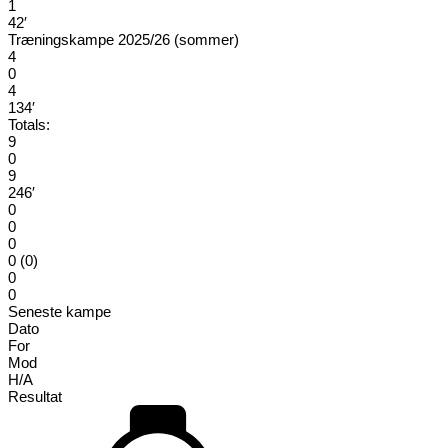
1
42′
Træningskampe 2025/26 (sommer)
4
0
4
134′
Totals:
9
0
9
246′
0
0
0
0 (0)
0
0
Seneste kampe
Dato
For
Mod
H/A
Resultat