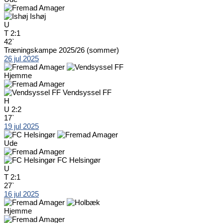
Ishøj
U
T
2:1
42`
Træningskampe 2025/26 (sommer)
26 jul 2025
Hjemme
Vendsyssel FF
H
U
2:2
17`
19 jul 2025
Ude
FC Helsingør
U
T
2:1
27`
16 jul 2025
Hjemme