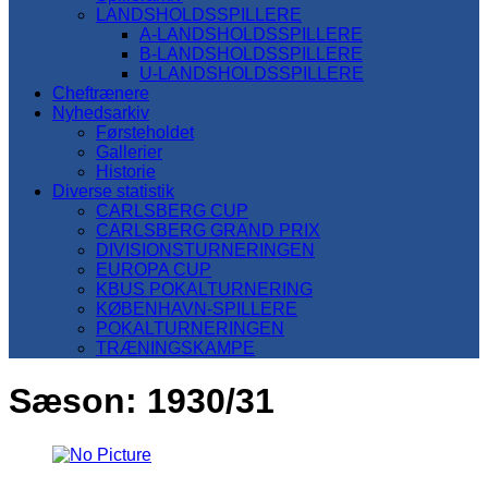
LANDSHOLDSSPILLERE
A-LANDSHOLDSSPILLERE
B-LANDSHOLDSSPILLERE
U-LANDSHOLDSSPILLERE
Cheftrænere
Nyhedsarkiv
Førsteholdet
Gallerier
Historie
Diverse statistik
CARLSBERG CUP
CARLSBERG GRAND PRIX
DIVISIONSTURNERINGEN
EUROPA CUP
KBUS POKALTURNERING
KØBENHAVN-SPILLERE
POKALTURNERINGEN
TRÆNINGSKAMPE
Sæson:
1930/31