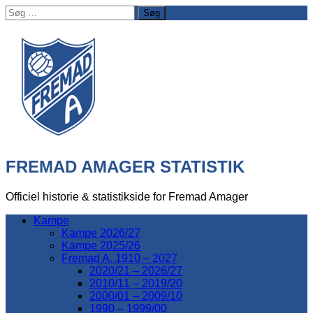
Søg
efter:
FREMAD AMAGER STATISTIK
Officiel historie & statistikside for Fremad Amager
Kampe
Kampe 2026/27
Kampe 2025/26
Fremad A. 1910 – 2027
2020/21 – 2026/27
2010/11 – 2019/20
2000/01 – 2009/10
1990 – 1999/00