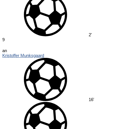
2'
9
an
Kristoffer Munksgaard
16'