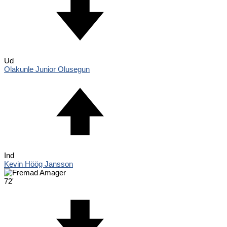
Ud
Olakunle Junior Olusegun
Ind
Kevin Höög Jansson
72'