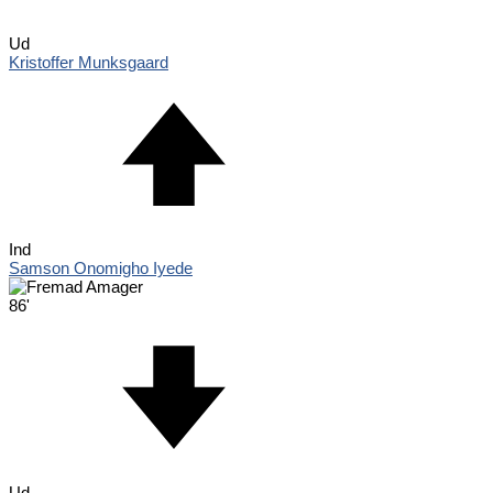
Ud
Kristoffer Munksgaard
Ind
Samson Onomigho Iyede
86'
Ud