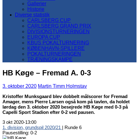
Gallerier
Historie
Diverse statistik
CARLSBERG CUP
CARLSBERG GRAND PRIX
DIVISIONSTURNERINGEN
EUROPA CUP
KBUS POKALTURNERING
KØBENHAVN-SPILLERE
POKALTURNERINGEN
TRÆNINGSKAMPE
HB Køge – Fremad A. 0-3
3. oktober 2020
Martin Timm Holmstav
Kristoffer Munksgaard blev dobbelt målscorer for Fremad
Amager, mens Pierre Larsen også kom på tavlen, da holdet
lørdag den 3. oktober 2020 besejrede HB Køge med 0-3 på
Capelli Sport Stadion efter 0-2 ved pausen.
3 okt 2020
-
13:00
1. division, grundspil 2020/21
| Runde 6
Pausestilling: 0-2