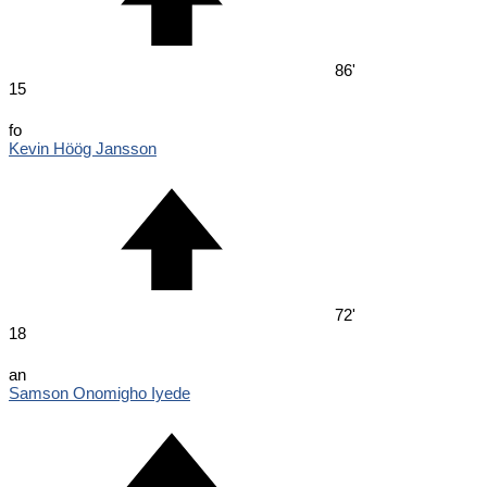
86'
15
fo
Kevin Höög Jansson
72'
18
an
Samson Onomigho Iyede