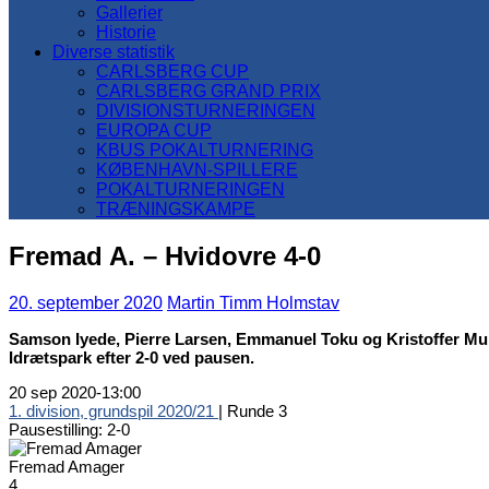
Gallerier
Historie
Diverse statistik
CARLSBERG CUP
CARLSBERG GRAND PRIX
DIVISIONSTURNERINGEN
EUROPA CUP
KBUS POKALTURNERING
KØBENHAVN-SPILLERE
POKALTURNERINGEN
TRÆNINGSKAMPE
Fremad A. – Hvidovre 4-0
20. september 2020
Martin Timm Holmstav
Samson Iyede, Pierre Larsen, Emmanuel Toku og Kristoffer Mu
Idrætspark efter 2-0 ved pausen.
20 sep 2020
-
13:00
1. division, grundspil 2020/21
| Runde 3
Pausestilling: 2-0
Fremad Amager
4