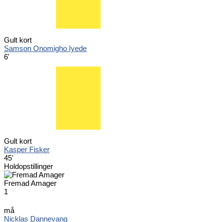
Gult kort
Samson Onomigho Iyede
6'
Gult kort
Kasper Fisker
45'
Holdopstillinger
Fremad Amager
1
må
Nicklas Dannevang