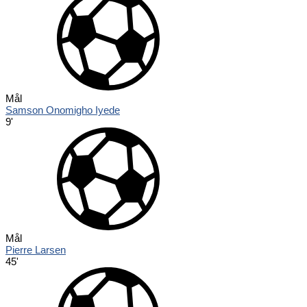
Mål
Samson Onomigho Iyede
9'
Mål
Pierre Larsen
45'