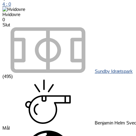
4
:
0
Hvidovre
0
Slut
Sundby Idrætspark
(495)
Benjamin Helm Sved
Mål