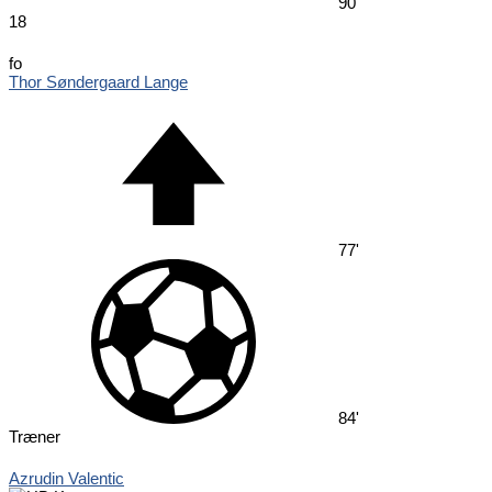
90'
18
fo
Thor Søndergaard Lange
77'
84'
Træner
Azrudin Valentic