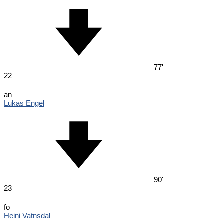
77'
22
an
Lukas Engel
90'
23
fo
Heini Vatnsdal