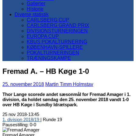
Gallerier
Historie
Diverse statistik
CARLSBERG CUP
CARLSBERG GRAND PRIX
DIVISIONSTURNERINGEN
EUROPA CUP
KBUS POKALTURNERING
KØBENHAVN-SPILLERE
POKALTURNERINGEN
TRÆNINGSKAMPE
Fremad A. – HB Køge 1-0
25. november 2018
Martin Timm Holmstav
Thor Lange scorede andet sæsonmål for Fremad Amager i 1.
division, da holdet søndag den 25. november 2018 vandt 1-0
over HB Køge i Sundby Idrætspark.
25 nov 2018
-
13:45
1. division 2018/19
| Runde 19
Pausestilling: 0-0
Fremad Amager