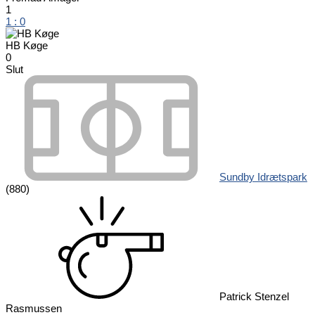
1
1
:
0
HB Køge
0
Slut
Sundby Idrætspark
(880)
Patrick Stenzel
Rasmussen