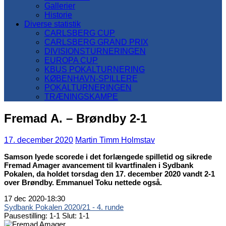
Gallerier
Historie
Diverse statistik
CARLSBERG CUP
CARLSBERG GRAND PRIX
DIVISIONSTURNERINGEN
EUROPA CUP
KBUS POKALTURNERING
KØBENHAVN-SPILLERE
POKALTURNERINGEN
TRÆNINGSKAMPE
Fremad A. – Brøndby 2-1
17. december 2020
Martin Timm Holmstav
Samson Iyede scorede i det forlængede spilletid og sikrede
Fremad Amager avancement til kvartfinalen i Sydbank
Pokalen, da holdet torsdag den 17. december 2020 vandt 2-1
over Brøndby. Emmanuel Toku nettede også
.
17 dec 2020
-
18:30
Sydbank Pokalen 2020/21 - 4. runde
Pausestilling: 1-1
Slut: 1-1