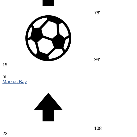
78'
94'
19
mi
Markus Bay
108'
23