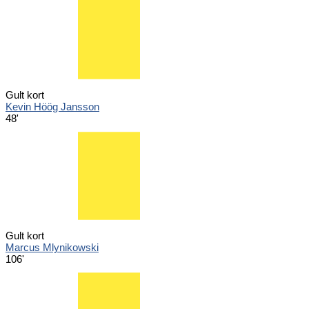
Gult kort
Kevin Höög Jansson
48'
Gult kort
Marcus Mlynikowski
106'