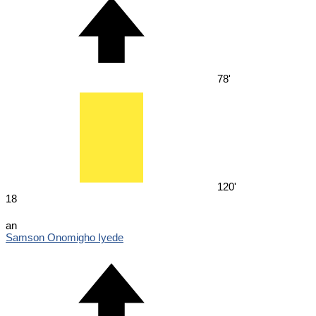
78'
120'
18
an
Samson Onomigho Iyede