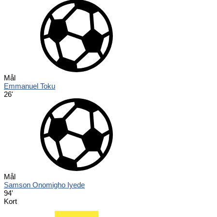
Mål
Emmanuel Toku
26'
Mål
Samson Onomigho Iyede
94'
Kort