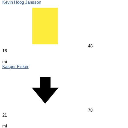
Kevin Höög Jansson
48'
16
mi
Kasper Fisker
78'
21
mi