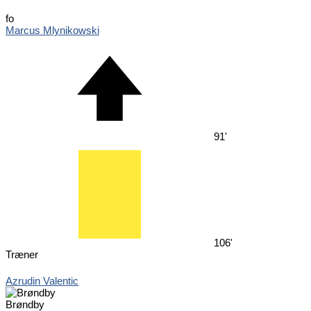
fo
Marcus Mlynikowski
91'
106'
Træner
Azrudin Valentic
Brøndby