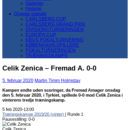
Gallerier
Historie
Diverse statistik
CARLSBERG CUP
CARLSBERG GRAND PRIX
DIVISIONSTURNERINGEN
EUROPA CUP
KBUS POKALTURNERING
KØBENHAVN-SPILLERE
POKALTURNERINGEN
TRÆNINGSKAMPE
Celik Zenica – Fremad A. 0-0
5. februar 2020
Martin Timm Holmstav
Kampen endte uden scoringer, da Fremad Amager onsdag
den 5. februar 2020, i Tyrkiet, spillede 0-0 mod Celik Zenica i
vinterens tredje træningskamp.
5 feb 2020
-
13:00
Træningskampe 2019/20 (vinter)
| Runde 1
Pausestilling: 0-0
Celik Zenica