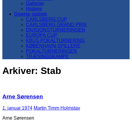
Gallerier
Historie
Diverse statistik
CARLSBERG CUP
CARLSBERG GRAND PRIX
DIVISIONSTURNERINGEN
EUROPA CUP
KBUS POKALTURNERING
KØBENHAVN-SPILLERE
POKALTURNERINGEN
TRÆNINGSKAMPE
Arkiver:
Stab
Arne Sørensen
1. januar 1974
Martin Timm Holmstav
Arne Sørensen