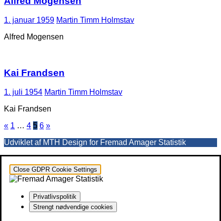
Alfred Mogensen
1. januar 1959
Martin Timm Holmstav
Alfred Mogensen
Kai Frandsen
1. juli 1954
Martin Timm Holmstav
Kai Frandsen
Indlægsinddeling
«
1
…
4
5
6
»
Udviklet af MTH Design for Fremad Amager Statistik
Close GDPR Cookie Settings
Privatlivspolitik
Strengt nødvendige cookies