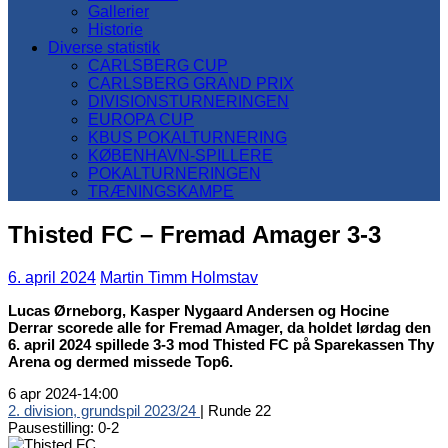
Gallerier
Historie
Diverse statistik
CARLSBERG CUP
CARLSBERG GRAND PRIX
DIVISIONSTURNERINGEN
EUROPA CUP
KBUS POKALTURNERING
KØBENHAVN-SPILLERE
POKALTURNERINGEN
TRÆNINGSKAMPE
Thisted FC – Fremad Amager 3-3
6. april 2024
Martin Timm Holmstav
Lucas Ørneborg, Kasper Nygaard Andersen og Hocine
Derrar
scorede alle for Fremad Amager, da holdet lørdag den
6. april 2024 spillede 3-3 mod Thisted FC på Sparekassen Thy
Arena og dermed missede Top6.
6 apr 2024
-
14:00
2. division, grundspil 2023/24
| Runde 22
Pausestilling: 0-2