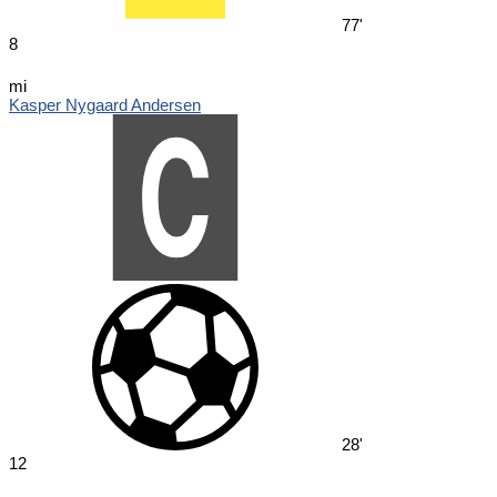
77'
8
mi
Kasper Nygaard Andersen
28'
12