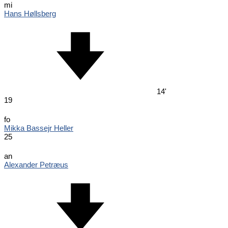
mi
Hans Høllsberg
14'
19
fo
Mikka Bassejr Heller
25
an
Alexander Petræus