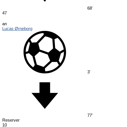
68'
47
an
Lucas Ørneborg
3'
77'
Reserver
10