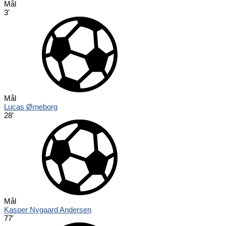
Mål
3'
Mål
Lucas Ørneborg
28'
Mål
Kasper Nygaard Andersen
77'