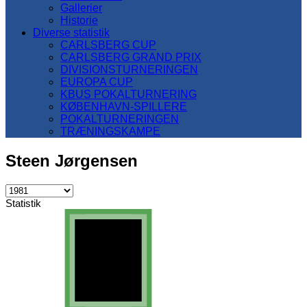
Gallerier
Historie
Diverse statistik
CARLSBERG CUP
CARLSBERG GRAND PRIX
DIVISIONSTURNERINGEN
EUROPA CUP
KBUS POKALTURNERING
KØBENHAVN-SPILLERE
POKALTURNERINGEN
TRÆNINGSKAMPE
Steen Jørgensen
Statistik