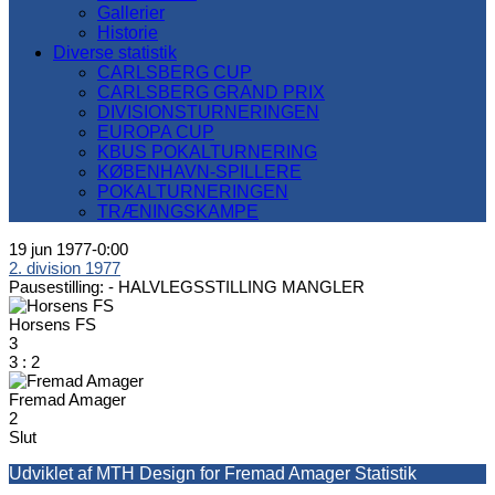
Gallerier
Historie
Diverse statistik
CARLSBERG CUP
CARLSBERG GRAND PRIX
DIVISIONSTURNERINGEN
EUROPA CUP
KBUS POKALTURNERING
KØBENHAVN-SPILLERE
POKALTURNERINGEN
TRÆNINGSKAMPE
19 jun 1977
-
0:00
2. division 1977
Pausestilling: -
HALVLEGSSTILLING MANGLER
Horsens FS
3
3
:
2
Fremad Amager
2
Slut
Udviklet af MTH Design for Fremad Amager Statistik