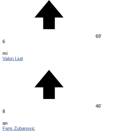
69'
6
mi
Valon Ljuti
46'
8
an
Faris Zubanovic