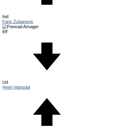
Ind
Faris Zubanovic
69'
Ud
Heini Vatnsdal