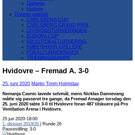
Gallerier
Historie
Diverse statistik
CARLSBERG CUP
CARLSBERG GRAND PRIX
DIVISIONSTURNERINGEN
EUROPA CUP
KBUS POKALTURNERING
KØBENHAVN-SPILLERE
POKALTURNERINGEN
TRÆNINGSKAMPE
Hvidovre – Fremad A. 3-0
25. juni 2020
Martin Timm Holmstav
Nemanja Cavnic lavede selvmål, mens Nicklas Dannevang
måtte sig passeret tre gange, da Fremad Amager torsdag den
25. juni 2020 tabte 3-0 til Hvidovre foran 487 tilskuere på Pro
Ventilation Arena i Hvidovre.
25 jun 2020
-
18:00
1. division 2019/20
| Runde 26
Pausestilling: 3-0