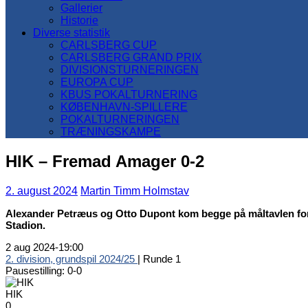
Gallerier
Historie
Diverse statistik
CARLSBERG CUP
CARLSBERG GRAND PRIX
DIVISIONSTURNERINGEN
EUROPA CUP
KBUS POKALTURNERING
KØBENHAVN-SPILLERE
POKALTURNERINGEN
TRÆNINGSKAMPE
HIK – Fremad Amager 0-2
2. august 2024
Martin Timm Holmstav
Alexander Petræus og Otto Dupont kom begge på måltavlen for 
Stadion.
2 aug 2024
-
19:00
2. division, grundspil 2024/25
| Runde 1
Pausestilling: 0-0
HIK
0